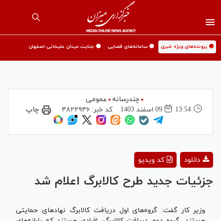
🟡 پرونده‌های ویژه خبری
🟡 سامانه‌های قضایی
🟡 جنایت میدان علیخانی اصفهان
چندرسانه
عمومی
13:54
09 اسفند 1403
کد خبر:
۴۸۲۲۹۴۶
چاپ
Play
دانلود
کد ویدیو
Video
جزئیات جدید طرح کالابرگ اعلام شد
وزیر کار گفت: گروه‌های اول دریافت کالابرگ نهاد‌های حمایتی
هستند. گروه دوم دریافت کالابرگ، افرادی هستند که یارانه‌های