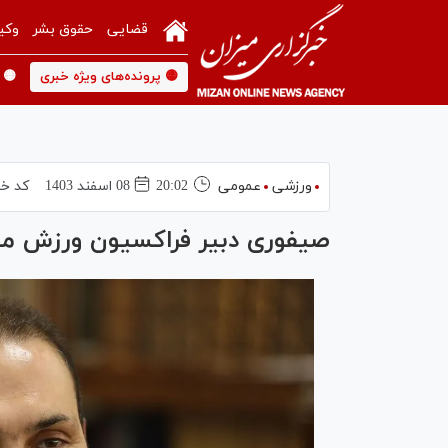
قضایی
حقوق بشر
وکی
🟡 پرونده‌های ویژه خبری
🟡 
ورزشی
عمومی
20:02
08 اسفند 1403
کد خب
صیفوری دبیر فراکسیون ورزش م