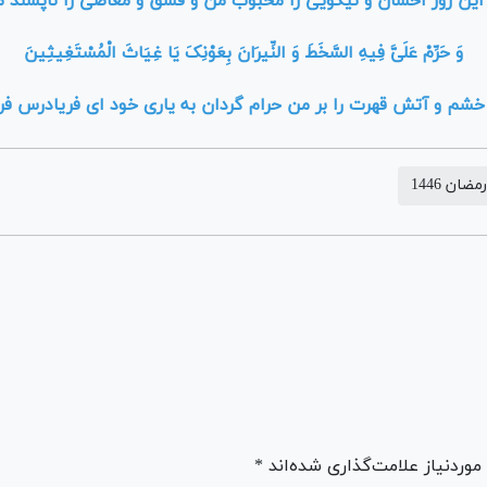
این روز احسان و نیکویى را محبوب من و فسق و معاصى را ناپسند م
وَ حَرِّمْ عَلَیَّ فِیهِ السَّخَطَ وَ النِّیرَانَ بِعَوْنِکَ یَا غِیَاثَ الْمُسْتَغِیثِینَ‏
 خشم و آتش قهرت را بر من حرام گردان به یارى خود اى فریادرس فر
رمضان 1446
ردنیاز علامت‌گذاری شده‌اند *