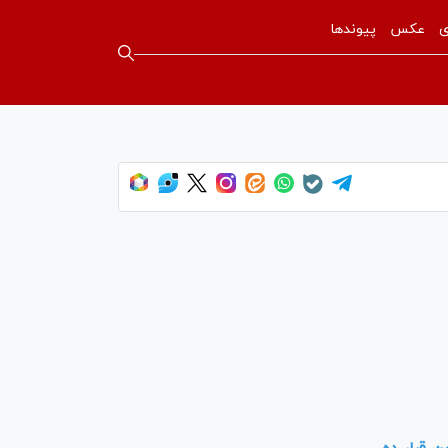
ی
عکس
پیوندها