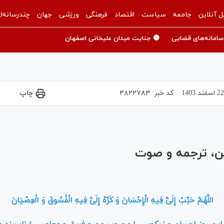
ل آنلاین
جامعه
سیاست
اقتصاد
فرهنگی
ورزشی
جهان
چندرسانه‌ا
سامانه‌های قضایی
🟡 جنایت میدان علیخانی اصفهان
22 اسفند 1403
کد خبر:
۴۸۲۲۷۸۳
چاپ
Play
Video
تن، ترجمه و صوت
اللَّهُمَّ حَبِّبْ إِلَیَّ فِیهِ الْإِحْسَانَ وَ کَرِّهْ إِلَیَّ فِیهِ الْفُسُوقَ وَ الْعِصْیَانَ