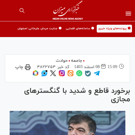
🟡 پرونده‌های ویژه خبری
🟡 سامانه‌های قضایی
🟡 جنایت میدان علیخانی اصفهان
جامعه
حوادث
15:09
08 اسفند 1403
کد خبر:
۴۸۲۲۷۵۴
چاپ
برخورد قاطع و شدید با گنگستر‌های
مجازی