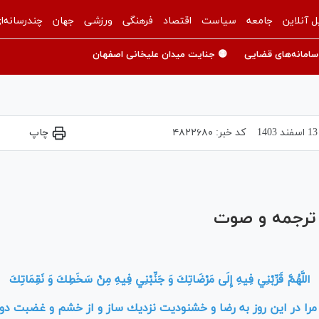
ل آنلاین
جامعه
سیاست
اقتصاد
فرهنگی
ورزشی
جهان
چندرسانه‌ا
سامانه‌های قضایی
🟡 جنایت میدان علیخانی اصفهان
13 اسفند 1403
کد خبر:
۴۸۲۲۶۸۰
چاپ
Play
Video
 ترجمه و صوت
اللَّهُمَّ قَرِّبْنِي فِيهِ إِلَى مَرْضَاتِكَ وَ جَنِّبْنِي فِيهِ مِنْ سَخَطِكَ وَ نَقِمَاتِكَ‏
 مرا در اين روز به رضا و خشنوديت نزديك ساز و از خشم و غضبت دور