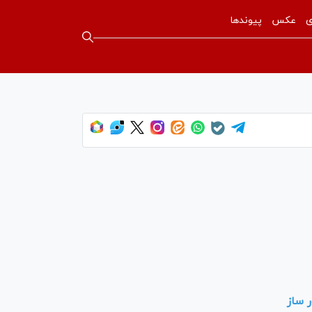
ی
عکس
پیوندها
 ساز