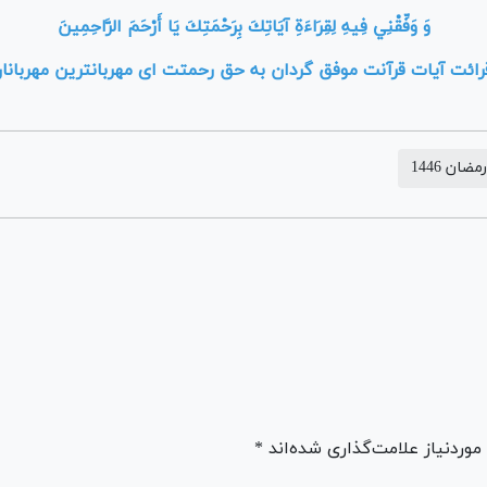
وَ وَفِّقْنِي فِيهِ لِقِرَاءَةِ آيَاتِكَ بِرَحْمَتِكَ يَا أَرْحَمَ الرَّاحِمِينَ‏
قرائت آيات قرآنت موفق گردان به حق رحمتت اى مهربانترين مهربانان
رمضان 1446
ردنیاز علامت‌گذاری شده‌اند *