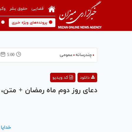
قضایی
حقوق بشر
وکی
🟡 پرونده‌های ویژه خبری
🟡 
چندرسانه
عمومی
5:00
دانلود
کد ویدیو
دعای روز دوم ماه رمضان + متن،
خدايا