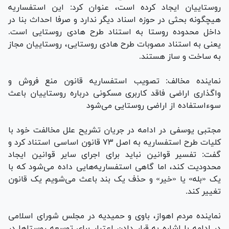
روستاییان ایجاد کرده است، عنوان کرد: این استفساریه
هیچگونه بحثی در حوزه اسناد دیگر ندارد و صرفا احداث بنا در
داخل محدوده روستا به استناد طرح هادی روستایی است.
یعنی به استناد مصوبات طرح هادی روستایی، روستاییان مجاز
به ساخت و ساز هستند.
نماینده مخالف: تصویب استفساریه قانون منع فروش و
واگذاری اراضی فاقد کاربری مسکونی درباره روستاییان باعث
سوءاستفاده از اراضی روستایی می‌شود
مجتبی یوسفی در ادامه در جریان تشریح علل مخالفت خود با
کلیات طرح استفساریه به اصل ۷۳ قانون اساسی استناد کرد و
گفت: تفسیر قوانین نباید برای اجرای سایر قوانین ایجاد
محدودیت کند، اما گاهی استفساریه‌هایی داده می‌شود که با
یک «بله» یا «خیر» و حذف یک بند باعث می‌شویم یک قانون
تغییر کند.
نماینده مردم اهواز، باوی و حمیدیه در مجلس شورای اسلامی
در ادامه با اشاره به قرار دادن اعتبار برای توسعه روستا‌ها در