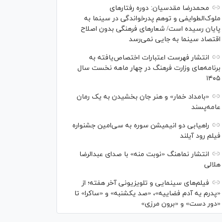
محمدرضا مقدسیان: دوره رفتارهای
ملوک‌الطوایفی و توهم پدرخواندگی در سینما به
پایان رسیده است/ شعارهای فرهنگی بدون اصلاح
اقتصاد سینما به جایی نمی‌رسد
انتشار فهرست اعتبارات اختصاص‌یافته به
برنامه‌های وزارت فرهنگ در چهار ماهه نخست سال
۱۴۰۵
«بامداد خمار» و هنر جان بخشیدن به یک رمان
عامه‌پسند
راهیابی دو انیمیشن سوره به سی‌امین جشنواره
فیلم رود آیلند
انتشار نماهنگ «نوبت منه» با صدای عبدالرضا
هلالی
فیلم‌های سینمایی و تلویزیونی آخر هفته؛ از
«پدرم یه آدم فضاییه»، «صد یکشنبه» و «ساکرا» تا
«دور دست» و «برون مرزی»