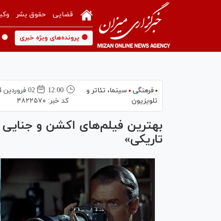
قضایی
حقوق بشر
وکی
🟡 پرونده‌های ویژه خبری
🟡 
فرهنگی
سینما،‌ تئاتر و
12:00
02 فروردين 1404
تلویزیون
کد خبر:
۴۸۲۲۵۷۰
بهترین فیلم‌های اکشن و جنایی ت
تاریکی»