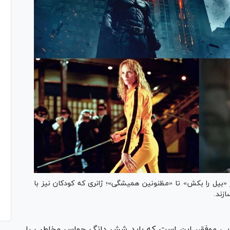
 «بیل را بکش» تا «مظنونین همیشگی»؛ ژانری که کودکان نیز با
زند.
نایی موفق، این است که باید شش دانگ حواس مخاطب را