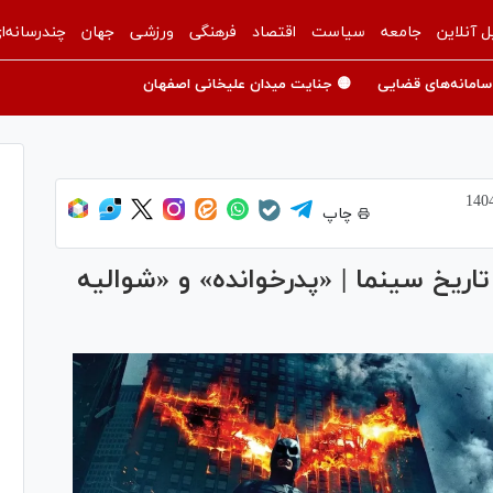
ل آنلاین
جامعه
سیاست
اقتصاد
فرهنگی
ورزشی
جهان
چندرسانه‌ا
سامانه‌های قضایی
🟡 جنایت میدان علیخانی اصفهان
چاپ
اریخ سینما | «پدرخوانده» و «شوالیه