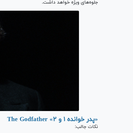
جلوه‌های ویژه خواهد داشت.
«پدر خوانده ۱ و ۲» The Godfather
نکات جالب: