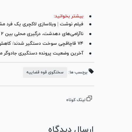
بیشتر بخوانید:
فیلم نوشت | ویلاسازی لاکچری یک فرد مشه
ناآرامی‌های دهدشت، درگیری محلی بین ۲ طایفه بود
۷۴ قاچاقچی سوخت دستگیر شدند/ کاهش ۱۲ درصدی مصرف سوخت در استان تهران
آخرین وضعیت پرونده دستگیری جادوگر معروف/ کشف ۱۰۰ میلیارد توما
برچسب ها:
سخنگوی قوه قضاییه
لینک کوتاه
ارسال دیدگاه