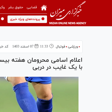
قضایی
حقوق بشر
وکی
🟡 پرونده‌های ویژه خبری
🟡 
ورزشی
فوتبال
11:33
07 اسفند 1403
کد خبر
اعلام اسامی محرومان هفته بیست
با یک غایب در دربی