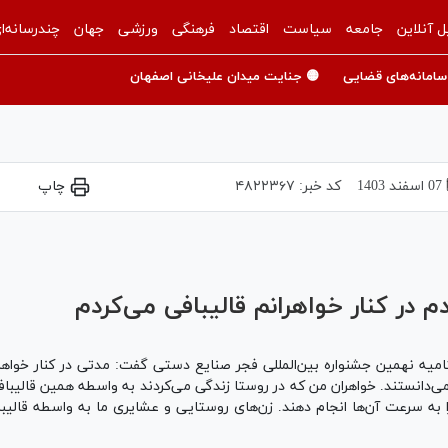
ل آنلاین
جامعه
سیاست
اقتصاد
فرهنگی
ورزشی
جهان
چندرسانه‌ا
سامانه‌های قضایی
🟡 جنایت میدان علیخانی اصفهان
07 اسفند 1403
کد خبر:
۴۸۲۲۳۶۷
چاپ
Play
Video
در کنار خواهرانم قالیبافی می‌کردم
میه نهمین جشنواره بین‌المللی فجر صنایع دستی گفت: مدتی در کنار خواهران
ی‌دانستند. خواهران من که در روستا زندگی می‌کردند به واسطه همین قالیبا
ا به سرعت آن‌ها انجام دهند. زن‌های روستایی و عشایری ما به واسطه قال