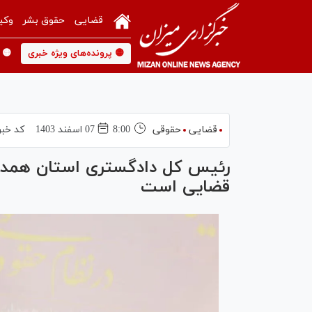
قضایی
حقوق بشر
وکی
🟡 پرونده‌های ویژه خبری
🟡 
قضایی
حقوقی
8:00
07 اسفند 1403
کد خبر
رئیس کل دادگستری استان همدان:
قضایی است