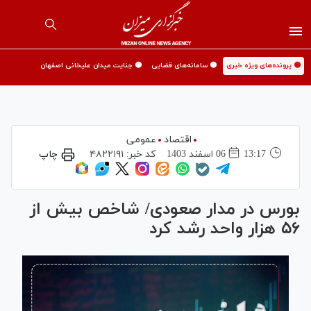
🟡 پرونده‌های ویژه خبری
🟡 سامانه‌های قضایی
🟡 جنایت میدان علیخانی اصفهان
اقتصاد
عمومی
13:17
06 اسفند 1403
کد خبر:
۴۸۲۲۱۹۱
چاپ
بورس در مدار صعودی/ شاخص بیش از
۵۶ هزار واحد رشد کرد