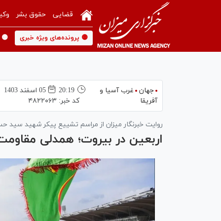
قضایی
حقوق بشر
وکی
🟡 پرونده‌های ویژه خبری
🟡 
جهان
غرب آسیا و
20:19
05 اسفند 1403
آفریقا
کد خبر:
۴۸۲۲۰۶۳
روایت خبرنگار میزان از مراسم تشییع پیکر شهید سید حسن
اربعین در بیروت؛ همدلی مقاومت