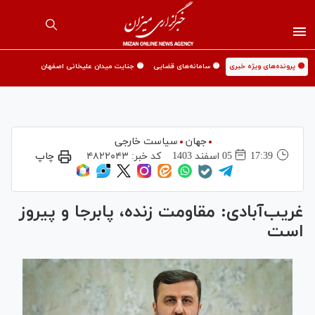
🟡 پرونده‌های ویژه خبری
🟡 سامانه‌های قضایی
🟡 جنایت میدان علیخانی اصفهان
جهان
سیاست خارجی
17:39
05 اسفند 1403
کد خبر:
۴۸۲۲۰۴۳
چاپ
غریب‌آبادی: مقاومت زنده، پابرجا و پیروز
است