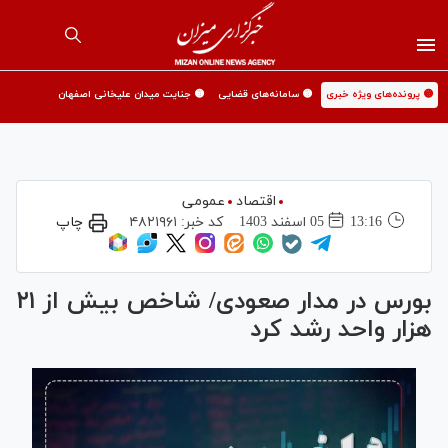
🟡 پرونده‌های ویژه خبری
🟡 سامانه‌های قضایی
🟡 جنایت میدان علیخانی اصفهان
اقتصاد
عمومی
13:16
05 اسفند 1403
کد خبر:
۴۸۲۱۹۶۱
چاپ
بورس در مدار صعودی/ شاخص بیش از ۲۱
هزار واحد رشد کرد