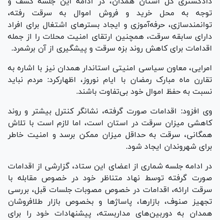
دادگستری کل استان همدان، در ادامه این جلسه کشف و
توجه به محل خرید و فروش اموال به سرقت رفته،
توانمندسازی، حرفه‌آموزی و ایجاد بستر‌های اشتغال برای افراد
دارای سابقه سرقت، همچنین ارتقای امنیت محلات را از جمله
اقدامات برای کاهش روند بزه سرقت و پیشگیری از آن برشمرد.
امرایی، معاون سیاسی امنیتی استاندار همدان نیز با اشاره به
تقارن ماه مبارک رمضان با ایام نوروز، اظهارکرد: مردم نباید
نسبت به حفظ اموال خود بی‌تفاوت باشند.
وی افزود: اقدامات صورت گرفته، نشانگر کنترل بیشتر و روند
کاهشی میزان سرقت در استان است، اما لازم است با تلاش
همگانی، سرقت به حداقل میزان ممکن برسد و امنیت خاطر
برای شهروندان ایجاد شود.
در ادامه جلسه شماری از اعضای این ستاد، گزارشی از اقدامات
صورت گرفته توسط نهاد متناظر خود در خصوص مقابله با
سرقت ارائه، اقدامات در خصوص مصوبات جلسات قبل، بررسی
تجهیز صنوف، بازارها، پاساژ‌ها و بخصوص بازار طلافروشان
همدان به دوربین‌های مداربسته، پیشنهادات خود را برای