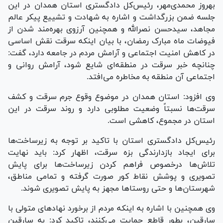
بهروز محمدی‌مهر، رئیس‌کل دادگستری استان همدان در این
جلسه ضمن بزرگداشت و اشاره به شهادت و تشییع پیکر عالم
مجاهد، سیدحسن نصرالله و همچنین آرزوی بهره‌مند شدن از
فیوضات ماه مبارک رمضان، با بیان اینکه سرقت نقش اساسی
در کاهش امنیت اجتماعی و آرامش مردم در جامعه دارد، گفت:
چنانچه خبر سرقت در منطقه‌ای شایع شود، آرامش روانی و
اجتماعی آن منطقه به مخاطره می‌افتد.
وی افزود: استان همدان در موضوع وقوع جرم سرقت و کشف
سرقت‌ها نسبتاً وضعیت مطلوبی دارد و روند سرقت در این
استان در مجموع، کاهشی است.
رئیس‌کل دادگستری استان با تاکید بر توجه به زیرساخت‌ها
برای ایجاد بازدارندگی بزه سرقت، اظهار کرد: باید نهایت
تلاش‌ها درخصوص فراهم کردن زیرساخت‌ها برای پایش
تصویری و پوشش نقاط کور صورت گرفته و تمامی مناطق،
شهرستان‌ها و حتی روستا‌ها مجهز به پایش تصویری شوند.
وی همچنین با اشاره به اینکه مردم از برخورد نهاد‌های متولی با
سارقین، بطور قاطع حمایت می‌کنند، تاکید کرد: به سارقین