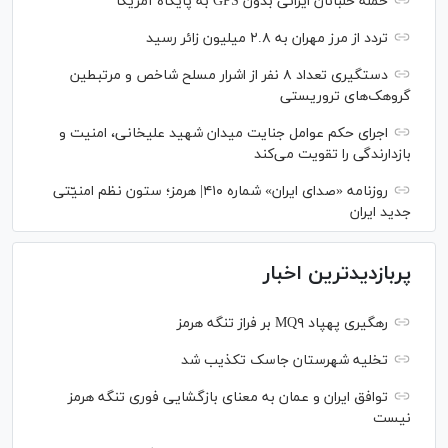
حملۀ خلبانان ایرانی بدون GPS به پایگاه آمریکا
تردد از مرز مهران به ۲.۸ میلیون زائر رسید
دستگیری تعداد ۸ نفر از اشرار مسلح شاخص و مرتبطین
گروهک‌های تروریستی
اجرای حکم عوامل جنایت میدان شهید علیخانی، امنیت و
بازدارندگی را تقویت می‌کند
روزنامه «صدای ایران» شماره ۴۱۰| هرمز؛ ستون نظم امنیّتی
جدید ایران
پربازدیدترین اخبار
رهگیری پهپاد MQ۹ بر فراز تنگه هرمز
تخلیه شهرستان جاسک تکذیب شد
توافق ایران و عمان به معنای بازگشایی فوری تنگه هرمز
نیست