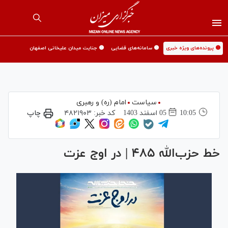
🟡 پرونده‌های ویژه خبری
🟡 سامانه‌های قضایی
🟡 جنایت میدان علیخانی اصفهان
سیاست
امام (ره) و رهبری
10:05
05 اسفند 1403
کد خبر:
۴۸۲۱۹۰۳
چاپ
خط حزب‌الله ۴۸۵ | در اوج عزت