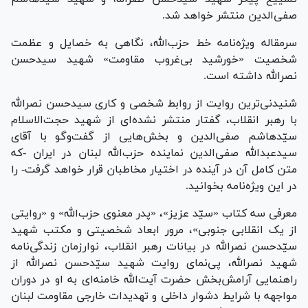
صفی‌الدین منتشر خواهد شد.
سرمقاله ویژه‌نامه خط حزب‌الله، نگاهی به خصایل و عظمت
شخصیت «خورشید بی‌غروب مقاومت» شهید سیدحسن
نصرالله داشته است.
شنیدنی‌ترین روایت از روابط شخصی و کاری سیدحسن نصرالله
با رهبر انقلاب، گفتار منتشر نشده‌ای از شهید حجت‌الاسلام
سیّدهاشم صفی‌الدین و بخش‌هایی از گفت‌و‌گو با آقای
سیدعبدالله صفی‌الدین نماینده حزب‌الله لبنان در ایران -که
متن کامل آن در آینده در اختیار مخاطبان قرار خواهد گرفت- را
در این ویژه‌نامه بخوانید.
معرفی سه کتاب «سیّد عزیز»، «پدر معنوی حزب‌الله» و «روایتی
از یک انقلابی جنوبی»، مرور ابعاد شخصیتی و مکتب شهید
سیّدحسن نصرالله در بیانات رهبر انقلاب، نوارزمان زندگی‌نامه
شهید نصرالله، پی‌نمای روایت شهید سیّدحسن نصرالله از
راهنمایی آرامش‌بخش حضرت آیت‌الله خامنه‌ای به او در دوران
مواجهه با شرایط دشوار داخلی و تهدیدات خارجی مقاومت لبنان