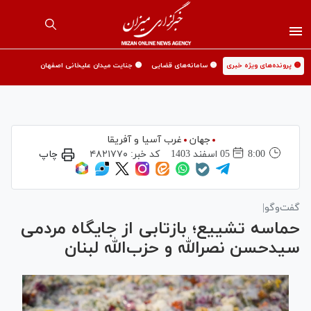
🟡 پرونده‌های ویژه خبری
🟡 سامانه‌های قضایی
🟡 جنایت میدان علیخانی اصفهان
جهان
غرب آسیا و آفریقا
8:00
05 اسفند 1403
کد خبر:
۴۸۲۱۷۷۰
چاپ
گفت‌وگو|
حماسه تشییع؛ بازتابی از جایگاه مردمی
سیدحسن نصرالله و حزب‌‌الله لبنان