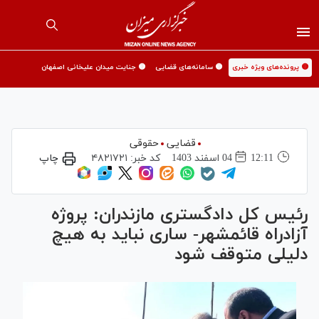
🟡 پرونده‌های ویژه خبری
🟡 سامانه‌های قضایی
🟡 جنایت میدان علیخانی اصفهان
قضایی
حقوقی
12:11
04 اسفند 1403
کد خبر:
۴۸۲۱۷۲۱
چاپ
رئیس کل دادگستری مازندران: پروژه
آزادراه قائمشهر- ساری نباید به هیچ
دلیلی متوقف شود