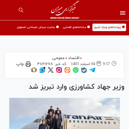
🟡 پرونده‌های ویژه خبری
🟡 سامانه‌های قضایی
🟡 جنایت میدان علیخانی اصفهان
اقتصاد
عمومی
9:57
04 اسفند 1403
کد خبر:
۴۸۲۱۶۷۸
چاپ
وزیر جهاد کشاورزی وارد تبریز شد