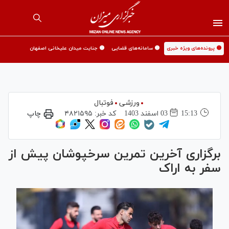
🟡 پرونده‌های ویژه خبری
🟡 سامانه‌های قضایی
🟡 جنایت میدان علیخانی اصفهان
ورزشی
فوتبال
15:13
03 اسفند 1403
کد خبر:
۴۸۲۱۵۹۵
چاپ
برگزاری آخرین تمرین سرخپوشان پیش از
سفر به اراک