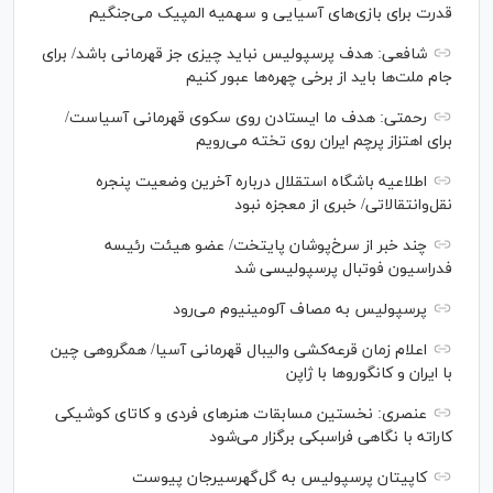
قدرت برای بازی‌های آسیایی و سهمیه المپیک می‌جنگیم
شافعی: هدف پرسپولیس نباید چیزی جز قهرمانی باشد/ برای
جام ملت‌ها باید از برخی چهره‌ها عبور کنیم
رحمتی: هدف ما ایستادن روی سکوی قهرمانی آسیاست/
برای اهتزاز پرچم ایران روی تخته می‌رویم
اطلاعیه باشگاه استقلال درباره آخرین وضعیت پنجره
نقل‌وانتقالاتی/ خبری از معجزه نبود
چند خبر از سرخ‌پوشان پایتخت/ عضو هیئت رئیسه
فدراسیون فوتبال پرسپولیسی شد
پرسپولیس به مصاف آلومینیوم می‌رود
اعلام زمان قرعه‌کشی والیبال قهرمانی آسیا/ همگروهی چین
با ایران و کانگورو‌ها با ژاپن
عنصری: نخستین مسابقات هنر‌های فردی و کاتای کوشیکی
کاراته با نگاهی فراسبکی برگزار می‌شود
کاپیتان پرسپولیس به گل‌گهرسیرجان پیوست