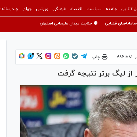
ل آنلاین
جامعه
سیاست
اقتصاد
فرهنگی
ورزشی
جهان
چندرسانه‌ا
سامانه‌های قضایی
🟡 جنایت میدان علیخانی اصفهان
ر:
۴۸۲۱۵۸۱
چاپ
 از لیگ برتر نتیجه گرفت