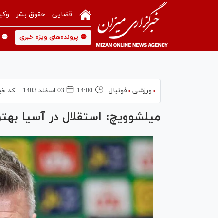
قضایی
حقوق بشر
وکی
🟡 پرونده‌های ویژه خبری
🟡 
ورزشی
فوتبال
14:00
03 اسفند 1403
کد خب
میلشوویچ: استقلال در آسیا بهتر