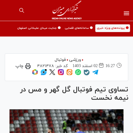
🟡 پرونده‌های ویژه خبری
🟡 سامانه‌های قضایی
🟡 جنایت میدان علیخانی اصفهان
ورزشی
فوتبال
16:27
02 اسفند 1403
کد خبر:
۴۸۲۱۴۷۸
چاپ
تساوی تیم فوتبال گل گهر و مس در
نیمه نخست