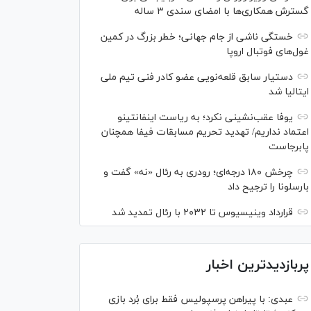
گسترش همکاری‌ها با امضای سندی ۳ ساله
خستگی ناشی از جام جهانی؛ خطر بزرگ در کمین
غول‌های فوتبال اروپا
دستیار سابق قلعه‌نویی عضو کادر فنی تیم ملی
ایتالیا شد
یوفا عقب‌نشینی نکرد؛ به ریاست اینفانتینو
اعتماد نداریم/ تهدید تحریم مسابقات فیفا همچنان
پابرجاست
چرخش ۱۸۰ درجه‌ای؛ رودری به رئال «نه» گفت و
بارسلونا را ترجیح داد
قرارداد وینیسیوس تا ۲۰۳۲ با رئال‌ تمدید شد
پربازدیدترین اخبار
عبدی: با پیراهن پرسپولیس فقط برای بُرد بازی