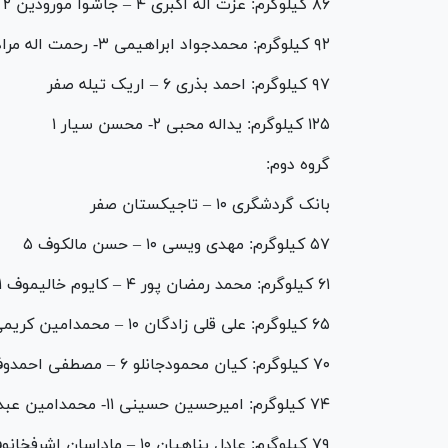
۸۶ کیلوگرم: عزت اله اکبری ۴ – جاشوا مورودین ۲
۹۲ کیلوگرم: محمدجواد ابراهیمی ۳- رحمت اله مرادی صفر
۹۷ کیلوگرم: احمد بذری ۶ – اریک تیله صفر
۱۲۵ کیلوگرم: یداله محبی ۲- محسن سیار ۱
گروه دوم:
بانک گردشگری ۱۰ – تاجیکستان صفر
۵۷ کیلوگرم: مهدی ویسی ۱۰ – حسن مالکوف ۵
۶۱ کیلوگرم: محمد رمضان پور ۴ – کایوم خالیموف ۱
۶۵ کیلوگرم: علی قلی زادگان ۱۰ – محمدامین کریمی صفر
۷۰ کیلوگرم: کیان محمودجانلو ۶ – مصطفی احمدوف ۳
۷۴ کیلوگرم: امیرحسین حسینی ۱۱- محمدامین عبداله اف صفر
۷۹ کیلوگرم: عادل پناهیان ۱۰ – ماداسان اشرفخانوف صفر