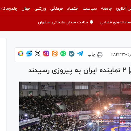
ل آنلاین
جامعه
سیاست
اقتصاد
فرهنگی
ورزشی
جهان
چندرسانه‌ا
سامانه‌های قضایی
🟡 جنایت میدان علیخانی اصفهان
ر:
۴۸۲۱۴۳۰
چاپ
ند