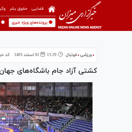
قضایی
حقوق بشر
وکی
🟡 پرونده‌های ویژه خبری
🟡 
ورزشی
فوتبال
13:29
02 اسفند 1403
کد خب
کشتی آزاد جام باشگاه‌های جهان| ۲ نماینده ایران به پیروزی رسید