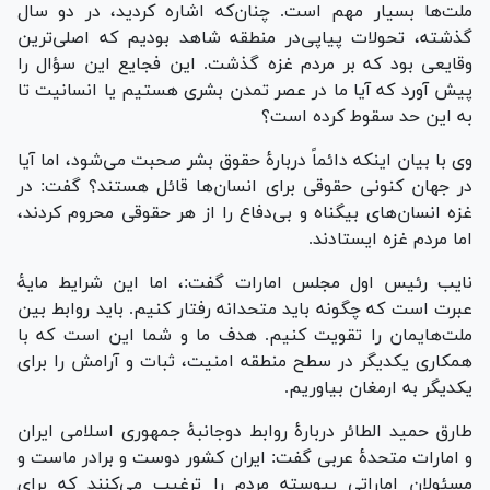
ملت‌ها بسیار مهم است. چنان‌که اشاره کردید، در دو سال
گذشته، تحولات پیاپی‌در منطقه شاهد بودیم که اصلی‌ترین
وقایعی بود که بر مردم غزه گذشت. این فجایع این سؤال را
پیش آورد که آیا ما در عصر تمدن بشری هستیم یا انسانیت تا
به این حد سقوط کرده است؟
وی با بیان اینکه دائماً دربارۀ حقوق بشر صحبت می‌شود، اما آیا
در جهان کنونی حقوقی برای انسان‌ها قائل هستند؟ گفت: در
غزه انسان‌های بیگناه و بی‌دفاع را از هر حقوقی محروم کردند،
اما مردم غزه ایستادند.
نایب رئیس اول مجلس امارات گفت:، اما این شرایط مایۀ
عبرت است که چگونه باید متحدانه رفتار کنیم. باید روابط بین
ملت‌هایمان را تقویت کنیم. هدف ما و شما این است که با
همکاری یکدیگر در سطح منطقه امنیت، ثبات و آرامش را برای
یکدیگر به ارمغان بیاوریم.
طارق حمید الطائر دربارۀ روابط دوجانبۀ جمهوری اسلامی ایران
و امارات متحدۀ عربی گفت: ایران کشور دوست و برادر ماست و
مسئولان اماراتی پیوسته مردم را ترغیب می‌کنند که برای