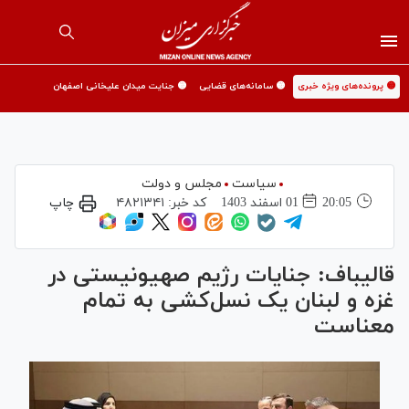
🟡 پرونده‌های ویژه خبری
🟡 سامانه‌های قضایی
🟡 جنایت میدان علیخانی اصفهان
سیاست
مجلس و دولت
20:05
01 اسفند 1403
کد خبر:
۴۸۲۱۳۴۱
چاپ
قالیباف: جنایات رژیم صهیونیستی در
غزه و لبنان یک نسل‌کشی به تمام
معناست