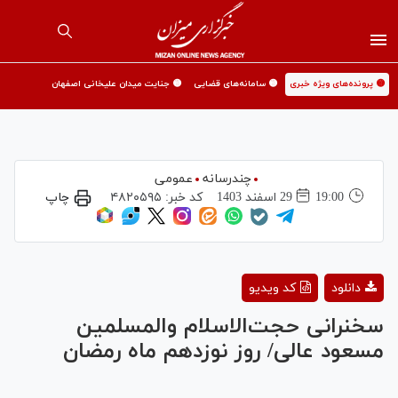
🟡 پرونده‌های ویژه خبری
🟡 سامانه‌های قضایی
🟡 جنایت میدان علیخانی اصفهان
چندرسانه
عمومی
19:00
29 اسفند 1403
کد خبر:
۴۸۲۰۵۹۵
چاپ
Play
دانلود
کد ویدیو
Video
سخنرانی حجت‌الاسلام والمسلمین
مسعود عالی/ روز نوزدهم ماه رمضان