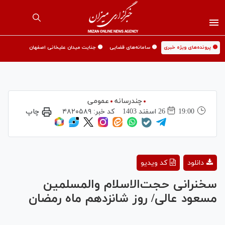
🟡 پرونده‌های ویژه خبری
🟡 سامانه‌های قضایی
🟡 جنایت میدان علیخانی اصفهان
چندرسانه
عمومی
19:00
26 اسفند 1403
کد خبر:
۴۸۲۰۵۸۹
چاپ
Play
دانلود
کد ویدیو
Video
سخنرانی حجت‌الاسلام والمسلمین
مسعود عالی/ روز شانزدهم ماه رمضان