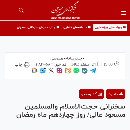
🟡 پرونده‌های ویژه خبری
🟡 سامانه‌های قضایی
🟡 جنایت میدان علیخانی اصفهان
چندرسانه
عمومی
19:00
24 اسفند 1403
کد خبر:
۴۸۲۰۵۸۴
چاپ
Play
دانلود
کد ویدیو
Video
سخنرانی حجت‌الاسلام والمسلمین
مسعود عالی/ روز چهاردهم ماه رمضان