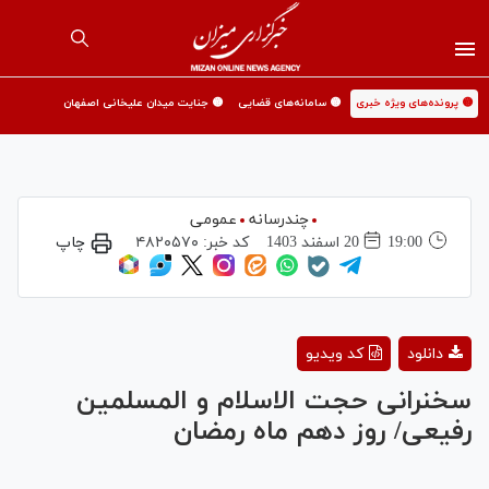
🟡 پرونده‌های ویژه خبری
🟡 سامانه‌های قضایی
🟡 جنایت میدان علیخانی اصفهان
چندرسانه
عمومی
19:00
20 اسفند 1403
کد خبر:
۴۸۲۰۵۷۰
چاپ
Play
دانلود
کد ویدیو
Video
سخنرانی حجت الاسلام و المسلمین
رفیعی/ روز دهم ماه رمضان