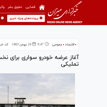
قضایی
حقوق بشر
وکی
🟡 پرونده‌های ویژه خبری
🟡 
اقتصاد
عمومی
9:47
24 بهمن 1403
کد خبر
آغاز عرضه خودرو سواری برای نخس
تملیکی