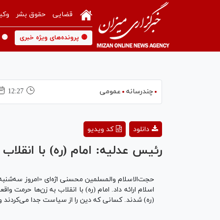
قضایی
حقوق بشر
وکی
🟡 پرونده‌های ویژه خبری
🟡 
چندرسانه
عمومی
12:27
دانلود
کد ویدیو
رئیس عدلیه: امام (ره) با انقلاب
اسلام ارائه داد. امام (ره) با انقلاب به زن‌ها حرمت و
(ره) شدند. کسانی که دین را از سیاست جدا می‌کردند و 