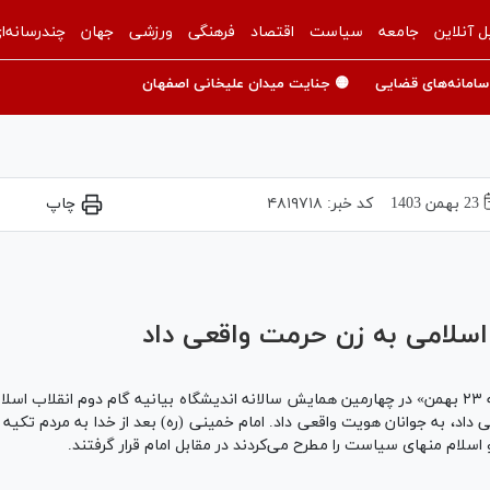
ل آنلاین
جامعه
سیاست
اقتصاد
فرهنگی
ورزشی
جهان
چندرسانه‌ا
سامانه‌های قضایی
🟡 جنایت میدان علیخانی اصفهان
23 بهمن 1403
کد خبر:
۴۸۱۹۷۱۸
چاپ
Play
Video
 اسلامی به زن حرمت واقعی داد
حجت‌الاسلام والمسلمین محسنی اژه‌ای «امروز سه‌شنبه ۲۳ بهمن» در چهارمین همایش سالانه اندیشگاه بیا
اقعی داد، به جوانان هویت واقعی داد. امام خمینی (ره) بعد از خدا به مردم تکی
اسلام منهای سیاست را مطرح می‌کردند در مقابل امام قرار گرفتند.