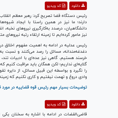
ay
دانلود
کد ویدیو
deo
رئیس دستگاه قضا تصریح کرد: رهبر معظم انقلاب 
دارند؛ ما نیز در همین راستا با ایجاد شیوه‌
دانشگاهیان، درصدد به‌کارگیری نیرو‌های نخبه، 
نیز مامور کرده‌ایم تا زمینه ارتقاء رتبه نیرو‌های
رئیس عدلیه در ادامه به اهمیت مفهوم اخلاق در ن
دغدغه‌مندانه، مسائل را رصد می‌کنند و نسبت به 
خرسند هستیم. گاهی نیز عده‌ای با ادبیات تند، ما 
گلایه‌ای نداریم؛ لکن همگان باید مراقبت کنیم 
را نگیرد و بواسطه این قبیل مسائل، از دایره تق
وادی دروغ و تهمت نیفتیم و کاری نکنیم که زمین
توضیحات بسیار مهم رئیس قوه قضاییه در مورد قا
ay
دانلود
کد ویدیو
deo
قاضی‌القضات در ادامه با اشاره به سخنان یکی