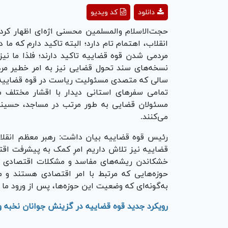
ay
دانلود
کد ویدیو
deo
حجت‌الاسلام والمسلمین محسنی اژه‌ای اظهار کرد
انقلاب، اهتمام تام دارد؛ البته تاکید دارم که ما 
مردمی شدن قوه قضاییه تاکید دارند؛ فلذا ما نی
نسخه‌های سند تحول قضایی نیز به امر خطیر م
سالی که متصدی مسئولیت ریاست در قوه قضاییه هس
تمامی سفر‌های استانی دیدار با اقشار مختلف م
مسئولان قضایی به طور مرتب در مساجد، حسینیه
می‌کنند.
رئیس قوه قضاییه بیان داشت: رهبر معظم انقلاب د
قضاییه نیز تلاش داریم امرِ کمک به پیشرفت اقت
خشکاندن ریشه‌های مفاسد و مشکلات اقتصادی هس
حوزه‌هایی که مرتبط با امر اقتصادی هستند و م
به‌گونه‌ای که وضعیت این حوزه‌ها، پس از ورود ما
رویکرد جدید قوه قضاییه در گزینش جوانان نخبه و 