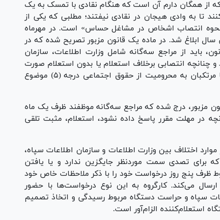
ه از همگان دارم آن است که هنگام نقادی با تمسک به یک
 کنند تا به وادی هیجان در نقادی نیفتند؛ مطلبی که یکی از
 «نحوه انتصاب اشخاص در مشاغل حساس» است. در مهرماه
 همان سال ابلاغ شد. در ماده یک قانون مزبور تصریح شده که در
، باید از مراجع سه‌گانه شامل وزارت اطلاعات، سازمان
و چنانچه انتصابی برخلاف استعلام یا بدون استعلام صورت
گیرد، انتصاب مذکور، کأن­لم­یکن بوده و مرتکب یا مرتکبان به محرومیت از حقوق اجتماعی درجه (۵) موضوع
ن مزبور، درج شده که مراجع سه‌گانه موظفند ظرف یک ماه
نانچه در مهلت مقرر پاسخ داده نشود، استعلام، مثبت تلقی
 تبصره ۳ قانون مزبور، در موارد اختلاف بین وزارت اطلاعات و سازمان اطلاعات سپاه،
 که برای تصدی سمت موردنظر جایگزین ندارد و یا یافتن
بوط ظرف پنج روز درخواست خود را با ذکر ملاحظات خاص خود
سال می‌کند. کارگروه به این نوع درخواست­‌ها با حضور
طلاعات سپاه و حراست دستگاه مربوط رسیدگی و اتخاذ تصمیم
ه استعلام‌کننده الزام‌آور است.