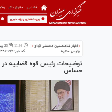
قضایی
حقوق بشر
وکی
🟡 پرونده‌های ویژه خبری
🟡 
اخبار غلامحسین محسنی اژه‌ای
11:36
23 بهمن 1403
رئیس عدلیه
کد خبر:
۴۸۱۹۶۹۷
توضیحات رئیس قوه قضاییه در مور
حساس