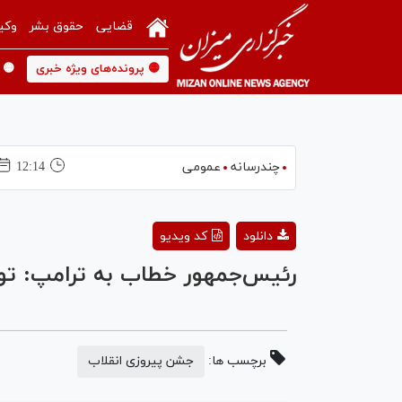
قضایی
حقوق بشر
وکی
🟡 پرونده‌های ویژه خبری
🟡 
چندرسانه
عمومی
12:14
دانلود
کد ویدیو
رئیس‌جمهور خطاب به ترامپ: تو ا
برچسب ها:
جشن پیروزی انقلاب