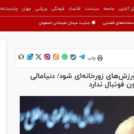
ل آنلاین
جامعه
سیاست
اقتصاد
فرهنگی
ورزشی
جهان
چندرسانه‌ا
سامانه‌های قضایی
🟡 جنایت میدان علیخانی اصفهان
چاپ
زش‌های زورخانه‌ای شود/ دنیامالی
 فوتبال ندارد