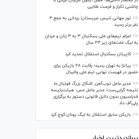
در انحصار داخلی‌ها/ فصل آزمون مربیان ایرانی با
چاشنی تکرار و فرصت طلایی
تور جهانی تنیس صربستان| یزدانی به جمع ۴
نفر برتر رسید
اعزام تیم‌های ملی بسکتبال ۳ به ۳ زنان و مردان
به لیگ ملت‌های زیر ۲۳ سال
کاپیتان بسکتبال استقلال تمدید کرد
پیاتزا به تهران رسید؛ رقابت ۲۸ بازیکن برای
حضور در فهرست نهایی تیم ملی والیبال
مدیر عامل ذوب‌آهن: اشکال بزرگ فوتبال ما
نتیجه گرایی‌ست/ مدیر عامل مس: هیئت‌رئیسه
فدراسیون بدون دلایل قانونی دستور به برگزاری
پلی‌آف داد
بازیکن سابق استقلال به لیگ یونان کوچ کرد
پربازدیدترین اخبار