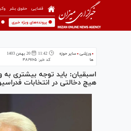
قضایی
حقوق بشر
وکی
🟡 پرونده‌های ویژه خبری
🟡 
ورزشی
سایر حوزه
11:42
20 بهمن 1403
ها
کد خبر:
۴۸۱۹۱۶۵
اسبقیان: باید توجه بیشتری به ور
هیچ دخالتی در انتخابات فدراسیون