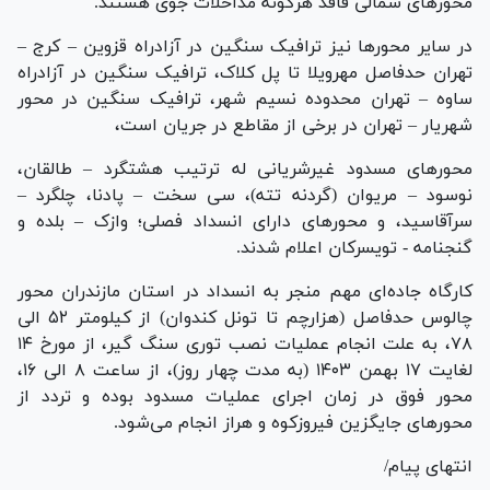
محور‌های شمالی فاقد هرگونه مداخلات جوی هستند.
در سایر محور‌ها نیز ترافیک سنگین در آزادراه قزوین – کرج –
تهران حدفاصل مهرویلا تا پل کلاک، ترافیک سنگین در آزادراه
ساوه – تهران محدوده نسیم شهر، ترافیک سنگین در محور
شهریار – تهران در برخی از مقاطع در جریان است،
محور‌های مسدود غیرشریانی له ترتیب هشتگرد – طالقان،
نوسود – مریوان (گردنه تته)، سی سخت – پادنا، چلگرد –
سرآقاسید، و محور‌های دارای انسداد فصلی؛ وازک – بلده و
گنجنامه - تویسرکان اعلام شدند.
کارگاه جاده‌ای مهم منجر به انسداد در استان مازندران محور
چالوس حدفاصل (هزارچم تا تونل کندوان) از کیلومتر ۵۲ الی
۷۸، به علت انجام عملیات نصب توری سنگ گیر، از مورخ ۱۴
لغایت ۱۷ بهمن ۱۴۰۳ (به مدت چهار روز)، از ساعت ۸ الی ۱۶،
محور فوق در زمان اجرای عملیات مسدود بوده و تردد از
محور‌های جایگزین فیروزکوه و هراز انجام می‌شود.
انتهای پیام/