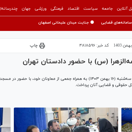
ل آنلاین
جامعه
سیاست
اقتصاد
فرهنگی
ورزشی
جهان
چندرسانه‌ا
سامانه‌های قضایی
🟡 جنایت میدان علیخانی اصفهان
کد خبر:
۴۸۱۸۵۹۶
چاپ
الزهرا (س) با حضور دادستان تهران
ئل حقوقی و قضایی آنان پرداخت.