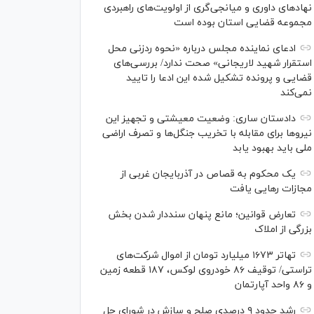
نهاد‌های داوری و میانجی‌گری از اولویت‌های راهبردی
مجموعه قضایی استان بوده است
ادعای نماینده مجلس درباره «نحوه ردزنی محل
استقرار شهید لاریجانی» صحت ندارد/ بررسی‌های
قضایی و پرونده تشکیل شده این ادعا را تایید
نمی‌کند
دادستان ساری: وضعیت معیشتی و تجهیز این
نیرو‌ها برای مقابله با تخریب جنگل‌ها و تصرف اراضی
ملی باید بهبود یابد
یک محکوم به قصاص در آذربایجان‌ غربی از
مجازات رهایی یافت
تعارض قوانین؛ مانع پنهان سنددار شدن بخش
بزرگی از املاک
تهاتر ۱۶۷۳ میلیارد تومان از اموال شرکت‌های
تراستی/ توقیف ۸۶ خودروی لوکس، ۱۸۷ قطعه زمین
و ۸۶ واحد آپارتمان
رشد حدود ۹ درصدی صلح و سازش در شورای حل