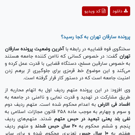
Play
دانلود
کد ویدیو
Video
پرونده سارقان تهران به کجا رسید؟
سخنگوی قوه قضاییه در رابطه با
آخرین وضعیت پرونده سارقان
تهران
گفت: در خصوص کسانی که ناامن کننده جامعه هستند
به خصوص سارقین مسلح، دستگاه قضایی با قدرت عمل کرده و
می‌کند و این موضوع خط قرمزی برای جلوگیری از برهم زدن
امنیت جامعه است که در دستور کار قرار گرفته است.
وی افزود: در این پرونده متهم ردیف اول به اتهام محاربه از
طریق مشارکت در تهدید و قدرت نمایی و ناامنی در جامعه به
افساد فی الارض
به اعدام محکوم شده است. متهم ردیف دوم
و سوم و چهارم به موجب ماده ۲۵۸ قانون مجازات اسلامی به
نفی بلد یعنی تبعید در حبس متهم
شدند. متهم‌های ردیف
پنجم و ششم محکوم به
۲۰ سال حبس شدند
و متهم ردیف
هفتم به
۱۰ سال حبس
تعزیری محکوم شده و برای سایر