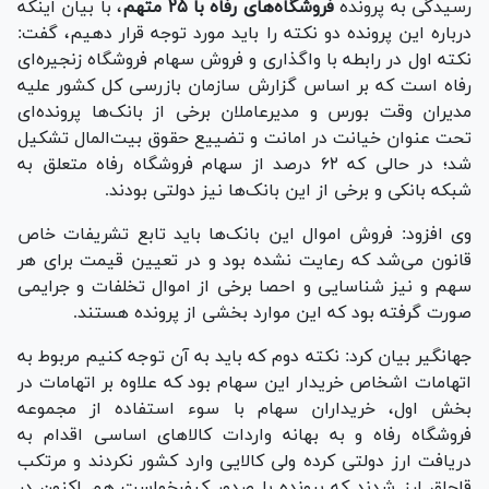
رسیدگی به پرونده
فروشگاه‌های رفاه با ۲۵ متهم
، با بیان اینکه
درباره این پرونده دو نکته را باید مورد توجه قرار دهیم، گفت:
نکته اول در رابطه با واگذاری و فروش سهام فروشگاه زنجیره‌ای
رفاه است که بر اساس گزارش سازمان بازرسی کل کشور علیه
مدیران وقت بورس و مدیرعاملان برخی از بانک‌ها پرونده‌ای
تحت عنوان خیانت در امانت و تضییع حقوق بیت‌المال تشکیل
شد؛ در حالی که ۶۲ درصد از سهام فروشگاه رفاه متعلق به
شبکه بانکی و برخی از این بانک‌ها نیز دولتی بودند.
وی افزود: فروش اموال این بانک‌ها باید تابع تشریفات خاص
قانون می‌شد که رعایت نشده بود و در تعیین قیمت برای هر
سهم و نیز شناسایی و احصا برخی از اموال تخلفات و جرایمی
صورت گرفته بود که این موارد بخشی از پرونده هستند.
جهانگیر بیان کرد: نکته دوم که باید به آن توجه کنیم مربوط به
اتهامات اشخاص خریدار این سهام بود که علاوه بر اتهامات در
بخش اول، خریداران سهام با سوء استفاده از مجموعه
فروشگاه رفاه و به بهانه واردات کالا‌های اساسی اقدام به
دریافت ارز دولتی کرده ولی کالایی وارد کشور نکردند و مرتکب
قاچاق ارز شدند که پرونده با صدور کیفرخواست هم اکنون در