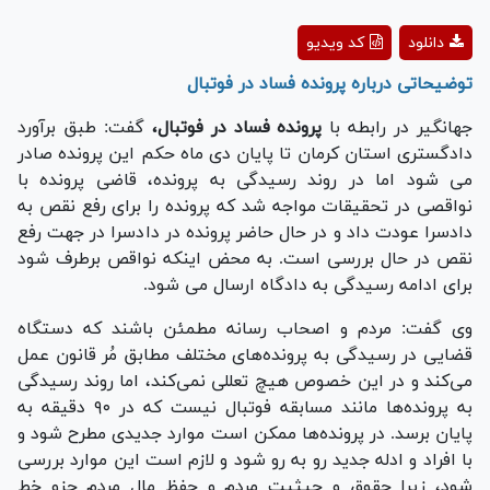
Play
دانلود
کد ویدیو
Video
توضیحاتی درباره پرونده فساد در فوتبال
جهانگیر در رابطه با
پرونده فساد در فوتبال،
گفت: طبق برآورد
دادگستری استان کرمان تا پایان دی ماه حکم این پرونده صادر
می شود اما در روند رسیدگی به پرونده، قاضی پرونده با
نواقصی در تحقیقات مواجه شد که پرونده را برای رفع نقص به
دادسرا عودت داد و در حال حاضر پرونده در دادسرا در جهت رفع
نقص در حال بررسی است. به محض اینکه نواقص برطرف شود
برای ادامه رسیدگی به دادگاه ارسال می شود.
وی گفت: مردم و اصحاب رسانه مطمئن باشند که دستگاه
قضایی در رسیدگی به پرونده‌های مختلف مطابق مُر قانون عمل
می‌کند و در این خصوص هیچ تعللی نمی‌کند، اما روند رسیدگی
به پرونده‌ها مانند مسابقه فوتبال نیست که در ۹۰ دقیقه به
پایان برسد. در پرونده‌ها ممکن است موارد جدیدی مطرح شود و
با افراد و ادله جدید رو به رو شود و لازم است این موارد بررسی
شود، زیرا حقوق و حیثیت مردم و حفظ مال مردم جزو خط