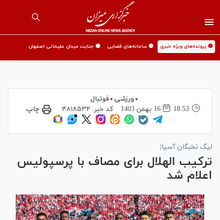
🟡 پرونده‌های ویژه خبری
🟡 سامانه‌های قضایی
🟡 جنایت میدان علیخانی اصفهان
ورزشی
فوتبال
18:53
16 بهمن 1403
کد خبر:
۴۸۱۸۵۳۲
چاپ
لیگ نخبگان آسیا|
ترکیب الهلال برای مصاف با پرسپولیس
اعلام شد