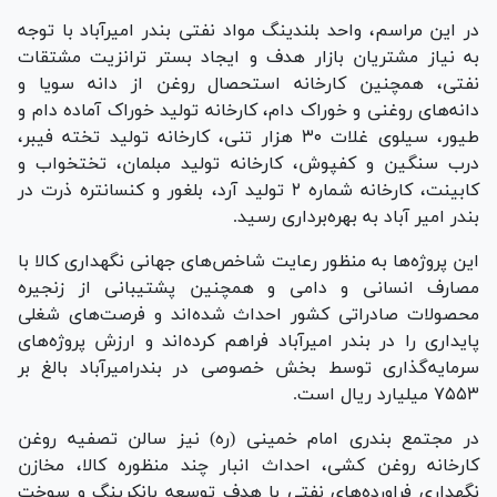
در این مراسم، واحد بلندینگ مواد نفتی بندر امیرآباد با توجه
به نیاز مشتریان بازار هدف و ایجاد بستر ترانزیت مشتقات
نفتی، همچنین کارخانه استحصال روغن از دانه سویا و
دانه‌های روغنی و خوراک دام، کارخانه تولید خوراک آماده دام و
طیور، سیلوی غلات ۳۰ هزار تنی، کارخانه تولید تخته فیبر،
درب سنگین و کفپوش، کارخانه تولید مبلمان، تختخواب و
کابینت، کارخانه شماره ۲ تولید آرد، بلغور و کنسانتره ذرت در
بندر امیر آباد به بهره‌برداری رسید.
این پروژه‌ها به منظور رعایت شاخص‌های جهانی نگهداری کالا با
مصارف انسانی و دامی و همچنین پشتیبانی از زنجیره
محصولات صادراتی کشور احداث شده‌اند و فرصت‌های شغلی
پایداری را در بندر امیرآباد فراهم کرده‌اند و ارزش پروژه‌های
سرمایه‌گذاری توسط بخش خصوصی در بندرامیرآباد بالغ بر
۷۵۵۳ میلیارد ریال است.
در مجتمع بندری امام خمینی (ره) نیز سالن تصفیه روغن
کارخانه روغن کشی، احداث انبار چند منظوره کالا، مخازن
نگهداری فراورده‌های نفتی با هدف توسعه بانکرینگ و سوخت