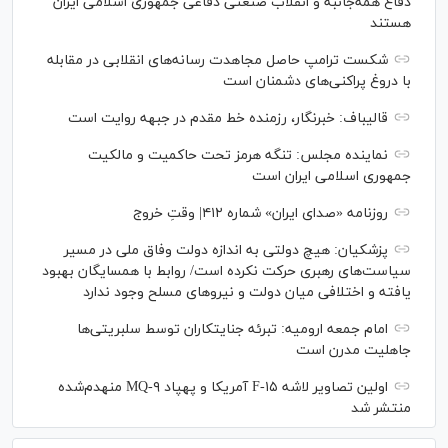
دفاع همه‌جانبه و انقلاب صنعتی دفاعی جمهوری اسلامی ایران
هستند
شکست ترامپ حاصل مجاهدت رسانه‌های انقلابی در مقابله
با دروغ پراکنی‌های دشمنان است
قالیباف: خبرنگار، رزمنده خط مقدم در جبهه روایت است
نماینده مجلس: تنگه هرمز تحت حاکمیت و مالکیت
جمهوری اسلامی ایران است
روزنامه «صدای ایران» شماره ۴۱۲| وقتِ خروج
پزشکیان: هیچ دولتی به اندازه دولت وفاق ملی در مسیر
سیاست‌های رهبری حرکت نکرده است/ روابط با همسایگان بهبود
یافته و اختلافی میان دولت و نیروهای مسلح وجود ندارد
امام جمعه ارومیه: تبرئه جنایتکاران توسط سلبریتی‌ها
جاهلیت مدرن است
اولین تصاویر لاشه F-۱۵ آمریکا و پهپاد MQ-۹ منهدم‌شده
منتشر شد