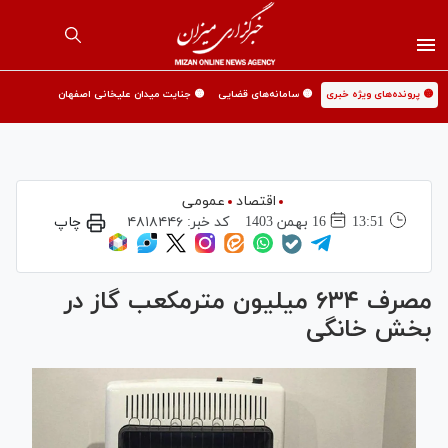
🟡 پرونده‌های ویژه خبری
🟡 سامانه‌های قضایی
🟡 جنایت میدان علیخانی اصفهان
اقتصاد
عمومی
13:51
16 بهمن 1403
کد خبر:
۴۸۱۸۴۴۶
چاپ
مصرف ۶۳۴ میلیون مترمکعب گاز در
بخش خانگی