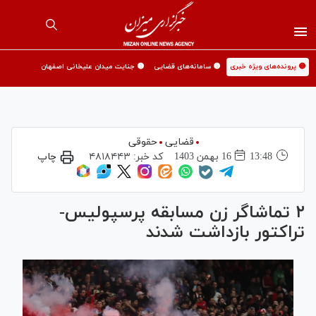
🟡 پرونده‌های ویژه خبری
🟡 سامانه‌های قضایی
🟡 جنایت میدان علیخانی اصفهان
قضایی
حقوقی
13:48
16 بهمن 1403
کد خبر:
۴۸۱۸۴۴۳
چاپ
۲ تماشاگر زن مسابقه پرسپولیس-
تراکتور بازداشت شدند