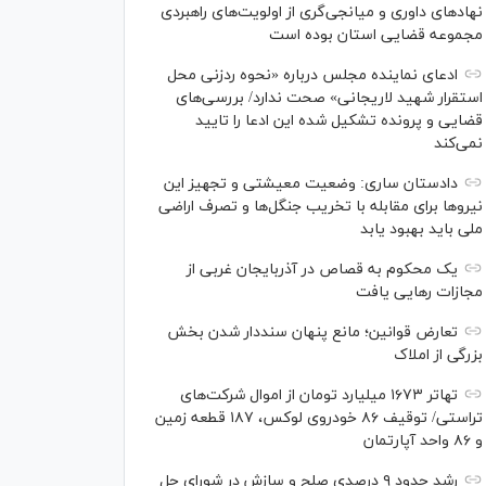
نهاد‌های داوری و میانجی‌گری از اولویت‌های راهبردی
مجموعه قضایی استان بوده است
ادعای نماینده مجلس درباره «نحوه ردزنی محل
استقرار شهید لاریجانی» صحت ندارد/ بررسی‌های
قضایی و پرونده تشکیل شده این ادعا را تایید
نمی‌کند
دادستان ساری: وضعیت معیشتی و تجهیز این
نیرو‌ها برای مقابله با تخریب جنگل‌ها و تصرف اراضی
ملی باید بهبود یابد
یک محکوم به قصاص در آذربایجان‌ غربی از
مجازات رهایی یافت
تعارض قوانین؛ مانع پنهان سنددار شدن بخش
بزرگی از املاک
تهاتر ۱۶۷۳ میلیارد تومان از اموال شرکت‌های
تراستی/ توقیف ۸۶ خودروی لوکس، ۱۸۷ قطعه زمین
و ۸۶ واحد آپارتمان
رشد حدود ۹ درصدی صلح و سازش در شورای حل