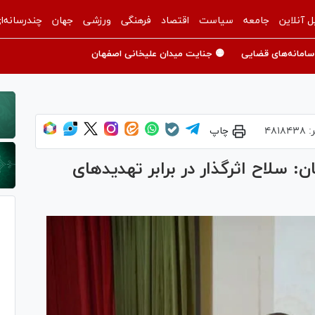
ل آنلاین
جامعه
سیاست
اقتصاد
فرهنگی
ورزشی
جهان
چندرسانه‌ا
سامانه‌های قضایی
🟡 جنایت میدان علیخانی اصفهان
:
۴۸۱۸۴۳۸
چاپ
سلاح اثرگذار در برابر تهدید‌های