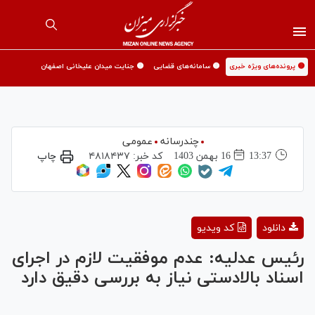
🟡 پرونده‌های ویژه خبری
🟡 سامانه‌های قضایی
🟡 جنایت میدان علیخانی اصفهان
چندرسانه
عمومی
13:37
16 بهمن 1403
کد خبر:
۴۸۱۸۴۳۷
چاپ
Play
دانلود
کد ویدیو
Video
رئیس عدلیه: عدم موفقیت لازم در اجرای
اسناد بالادستی نیاز به بررسی دقیق دارد