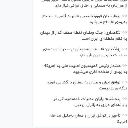
از هر زمان به همدلی و اخلاق قرآنی نیاز دارد
بیمارستان فوق‌تخصصی «شهید قاضی» سنندج
به‌زودی افتتاح می‌شود
نگاهداری: جنگ رمضان نقطه عطف گذار از میدان
به نظم منطقه‌ای ایران است
پزشکیان: فلسطین همچنان در صدر اولویت‌های
سیاست خارجی ایران قرار دارد
هشدار رئیس کمیسیون امنیت ملی به آمریکا؛
به زودی از منطقه اخراج می‌شوید
توافق ایران و عمان به معنای بازگشایی فوری
تنگه هرمز نیست
پنجشنبه؛ پایان ﻋﻤﻠﯿﺎﺕ ﺧﺪﻣﺖ‌ﺭﺳﺎﻧﯽ در
پایانه‌های مرزی ﺑﻪ ﺯﺍﺋﺮان ﺍﺭﺑﻌﯿﻦ
تأخیر در توافق ایران و عمان به‌دلیل مداخله
آمریکا