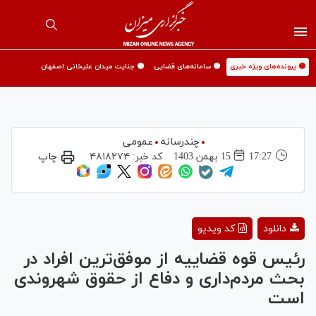
🟡 پرونده‌های ویژه خبری
🟡 سامانه‌های قضایی
🟡 جنایت میدان علیخانی اصفهان
چندرسانه
عمومی
17:27
15 بهمن 1403
کد خبر:
۴۸۱۸۲۷۴
چاپ
Play
دانلود
کد ویدیو
Video
رئیس قوه قضاییه از موفق‌ترین افراد در
بحث مردم‌داری و دفاع از حقوق شهروندی
است