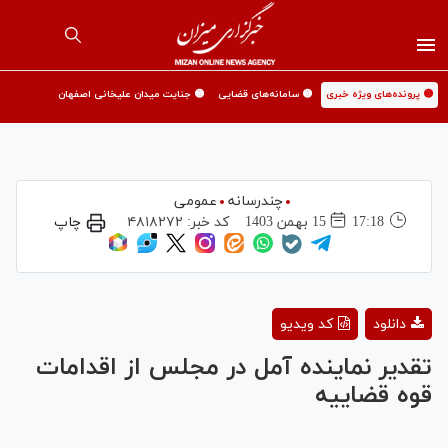
🟡 پرونده‌های ویژه خبری
🟡 سامانه‌های قضایی
🟡 جنایت میدان علیخانی اصفهان
چندرسانه
عمومی
17:18
15 بهمن 1403
کد خبر:
۴۸۱۸۲۷۲
چاپ
Play
دانلود
کد ویدیو
Video
تقدیر نماینده آمل در مجلس از اقدامات
قوه قضاییه