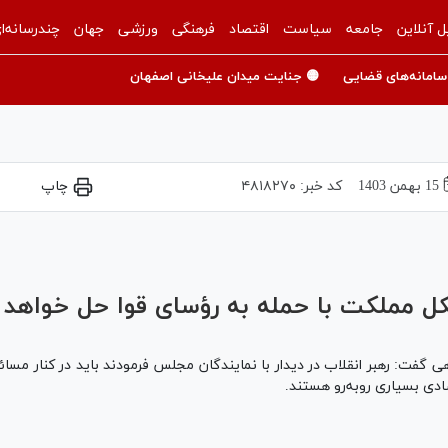
ل آنلاین
جامعه
سیاست
اقتصاد
فرهنگی
ورزشی
جهان
چندرسانه‌ا
سامانه‌های قضایی
🟡 جنایت میدان علیخانی اصفهان
15 بهمن 1403
کد خبر:
۴۸۱۸۲۷۰
چاپ
e loaded, either because the server or network failed or because the f
کل مملکت با حمله به رؤسای قوا حل خواهد
گفت: رهبر انقلاب در دیدار با نمایندگان مجلس فرمودند باید در کنار مس
صادی بسیاری روبه‌رو هستند.