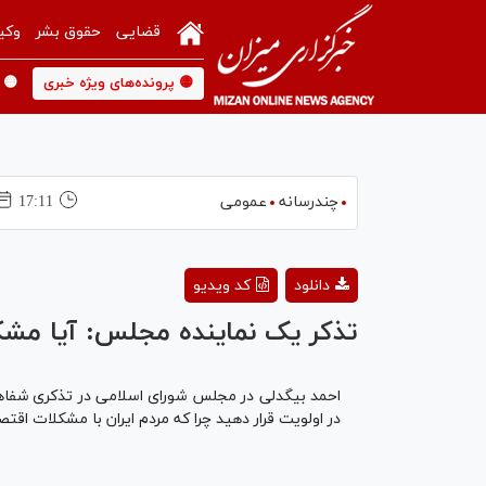
قضایی
حقوق بشر
وکی
🟡 پرونده‌های ویژه خبری
🟡 
چندرسانه
عمومی
17:11
This
is
ormat is not supported.
دانلود
کد ویدیو
a
modal
window.
تذکر یک نماینده مجلس: آیا مش
احمد بیگدلی در مجلس شورای اسلامی در تذکری شفاهی 
در اولویت قرار دهید چرا که مردم ایران با مشکلات اقت