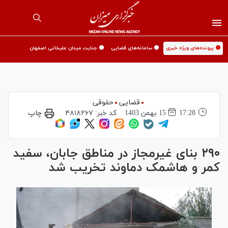
🟡 پرونده‌های ویژه خبری
🟡 سامانه‌های قضایی
🟡 جنایت میدان علیخانی اصفهان
قضایی
حقوقی
17:28
15 بهمن 1403
کد خبر:
۴۸۱۸۲۶۷
چاپ
۲۹۰ بنای غیرمجاز در مناطق جابان، سفید
کمر و هاشمک دماوند تخریب شد